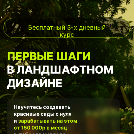
Бесплатный 3-х дневный
курс
ПЕРВЫЕ ШАГИ
В ЛАНДШАФТНОМ
ДИЗАЙНЕ
Научитесь создавать
красивые сады с нуля
и
зарабатывать на этом
от 150 000р в месяц
в любое время года,
в любом городе или
поселке!