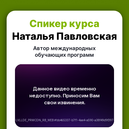
Создала 1000+ ландшафтных
проектов
по всему миру
и консультировала по созданию
более 2000 проектов коллег
и учеников.
21 год в дизайне
—
ландшафтный дизайн и дизайн
интерьера.
Выпускники академии
«СосновКа»
— это 50%
ландшафтных архитекторов
и дизайнеров России.
Основательница студии
премиальных
ландшафтов «СосновКа».